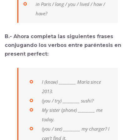
in Paris / long / you / lived / how /
have?
B.- Ahora completa las siguientes frases
conjugando los verbos entre paréntesis en
present perfect:
I (know) _________ María since
2013.
(you / try) _________ sushi?
My sister (phone) _________ me
today.
(you / see) _________ my charger? I
can’t find it.