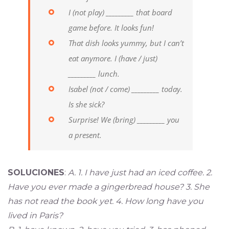
I (not play) _________ that board
game before. It looks fun!
That dish looks yummy, but I can’t
eat anymore. I (have / just)
_________ lunch.
Isabel (not / come) _________ today.
Is she sick?
Surprise! We (bring) _________ you
a present.
SOLUCIONES
:
A. 1. I have just had an iced coffee. 2.
Have you ever made a gingerbread house? 3. She
has not read the book yet. 4. How long have you
lived in Paris?