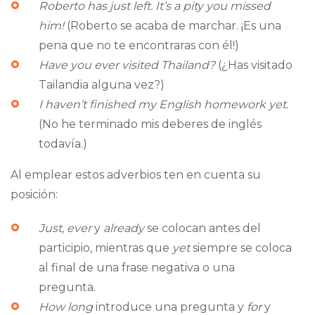
Roberto has just left. It’s a pity you missed
him!
(Roberto se acaba de marchar. ¡Es una
pena que no te encontraras con él!)
Have you ever visited Thailand?
(¿Has visitado
Tailandia alguna vez?)
I haven’t finished my English homework yet.
(No he terminado mis deberes de inglés
todavía.)
Al emplear estos adverbios ten en cuenta su
posición:
Just, ever
y
already
se colocan antes del
participio, mientras que
yet
siempre se coloca
al final de una frase negativa o una
pregunta.
How long
introduce una pregunta y
for
y