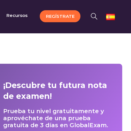
Recursos
REGÍSTRATE
¡Descubre tu futura nota
de examen!
Prueba tu nivel gratuitamente y
aprovéchate de una prueba
gratuita de 3 días en GlobalExam.