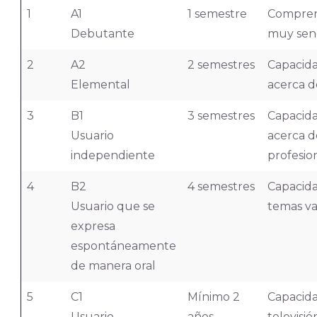
1
A1
1 semestre
Comprens
Debutante
muy senc
2
A2
2 semestres
Capacid
Elemental
acerca d
3
B1
3 semestres
Capacid
Usuario
acerca d
independiente
profesio
4
B2
4 semestres
Capacida
Usuario que se
temas va
expresa
espontáneamente
de manera oral
5
C1
Mínimo 2
Capacida
Usuario
años
televisió