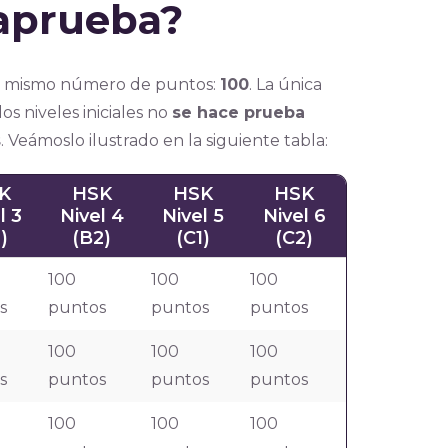
 aprueba?
n el mismo número de puntos:
100
. La única
os niveles iniciales no
se hace prueba
s
. Veámoslo ilustrado en la siguiente tabla:
K
HSK
HSK
HSK
l 3
Nivel 4
Nivel 5
Nivel 6
)
(B2)
(C1)
(C2)
100
100
100
s
puntos
puntos
puntos
100
100
100
s
puntos
puntos
puntos
100
100
100