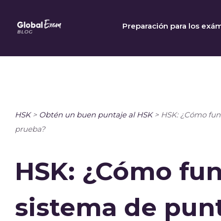
Skip
to
Preparación para los exá
content
HSK
>
Obtén un buen puntaje al HSK
>
HSK: ¿Cómo func
prueba?
HSK: ¿Cómo fun
sistema de pun