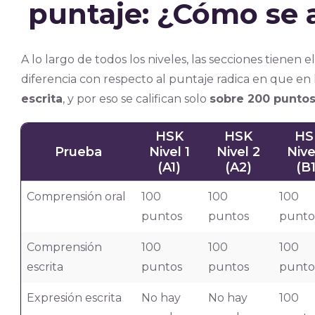
puntaje: ¿Cómo se
A lo largo de todos los niveles, las secciones tiene
diferencia con respecto al puntaje radica en que en l
escrita
, y por eso se califican solo
sobre 200 punto
HSK
HSK
HS
Prueba
Nivel 1
Nivel 2
Nive
(A1)
(A2)
(B1
Comprensión oral
100
100
100
puntos
puntos
punto
Comprensión
100
100
100
escrita
puntos
puntos
punto
Expresión escrita
No hay
No hay
100