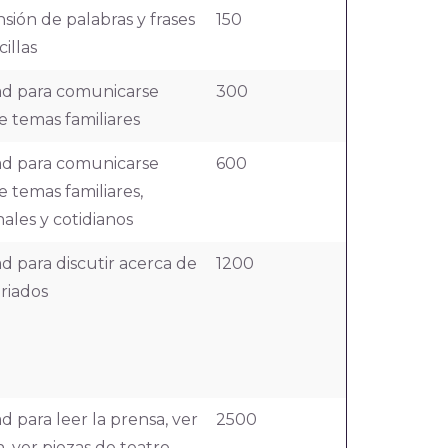
ión de palabras y frases
150
illas
ad para comunicarse
300
e temas familiares
ad para comunicarse
600
e temas familiares,
nales y cotidianos
d para discutir acerca de
1200
riados
d para leer la prensa, ver
2500
n, ver piezas de teatro