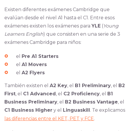
Existen diferentes exámenes Cambridge que
evalúan desde el nivel A1 hasta el C1. Entre esos
exámenes existen los exámenes para
YLE
(
Young
Learners English
) que consisten en una serie de 3
exámenes Cambridge para niños:
el
Pre A1 Starters
el
A1 Movers
el
A2 Flyers
También existen el
A2 Key
, el
B1 Preliminary
, el
B2
First
, el
C1 Advanced
, el
C2 Proficiency
, el
B1
Business Preliminary
, el
B2 Business Vantage
, el
C1 Business Higher
y el
Linguaskill
. Te explicamos
las diferencias entre el KET, PET y FCE
.