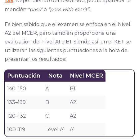
139
. Dependiendo del resultado, podrá aparecer la
mención
“pass”
o
“pass with Merit”
.
Es bien sabido que el examen se enfoca en el Nivel
A2 del MCER, pero también proporciona una
evaluación del nivel A1 o B1. Siendo así, en el KET se
utilizarán las siguientes puntuaciones a la hora de
presentar los resultados:
Puntuación
Nota
Nivel MCER
140–150
A
B1
133–139
B
A2
120–132
C
A2
100–119
Level A1
A1