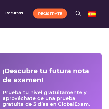
Recursos
REGÍSTRATE
¡Descubre tu futura nota
de examen!
Prueba tu nivel gratuitamente y
aprovéchate de una prueba
gratuita de 3 días en GlobalExam.