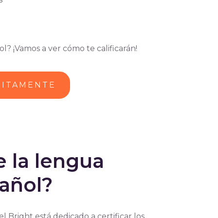
l? ¡Vamos a ver cómo te calificarán!
UITAMENTE
 la lengua
pañol?
l Bright está dedicado a certificar los