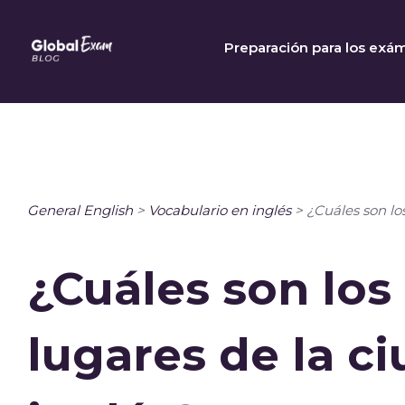
Skip
to
Preparación para los exá
content
General English
>
Vocabulario en inglés
>
¿Cuáles son lo
¿Cuáles son los
lugares de la c