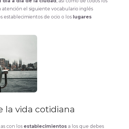
l día a día de la ciudad
, así como de todos los
atención el siguiente vocabulario inglés
los establecimientos de ocio o los
lugares
 la vida cotidiana
das con los
establecimientos
a los que debes