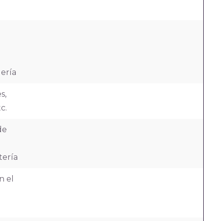
ería
s,
c.
de
tería
n el