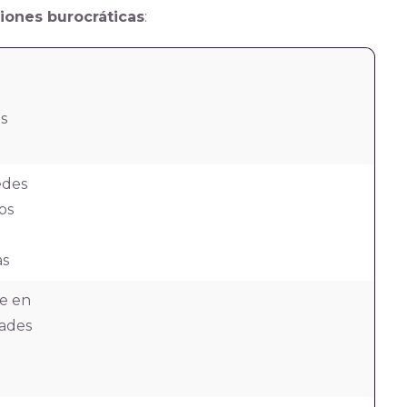
iones burocráticas
:
os
edes
os
as
re en
dades