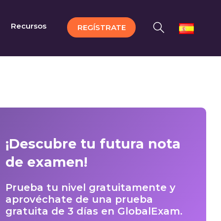
Recursos
REGÍSTRATE
¡Descubre tu futura nota
de examen!
Prueba tu nivel gratuitamente y
aprovéchate de una prueba
gratuita de 3 días en GlobalExam.