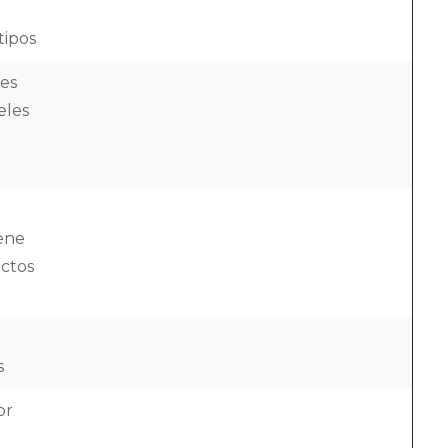
tipos
es
eles
ene
uctos
s
or