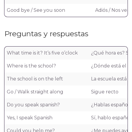
Good bye / See you soon
Adiós / Nos vem
Preguntas y respuestas
What time is it? It’s five o’clock
¿Qué hora es? So
Where is the school?
¿Dónde está el c
The school is on the left
La escuela está a
Go / Walk straight along
Sigue recto
Do you speak spanish?
¿Hablas español?
Yes, I speak Spanish
Sí, hablo español
Could you help me?
¿Me puedes ayu