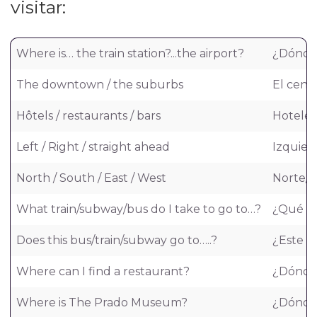
visitar:
Where is… the train station?...the airport?
¿Dónde 
The downtown / the suburbs
El centr
Hôtels / restaurants / bars
Hoteles 
Left / Right / straight ahead
Izquier
North / South / East / West
Norte/ S
What train/subway/bus do I take to go to…?
¿Qué tr
Does this bus/train/subway go to…..?
¿Este b
Where can I find a restaurant?
¿Dónde 
Where is The Prado Museum?
¿Dónde 