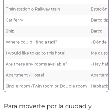
Train station o Railway train
Estación d
Car ferry
Barco tipo
Ship
Barco
Where could I find a taxi?
¿Dónde pod
I would like to go to this hotel
Me gustaría
Are there any rooms available?
¿Hay habit
Apartment / Hostel
Apartamen
Single room /Twin room or Double room
Habitación
Para moverte por la ciudad y