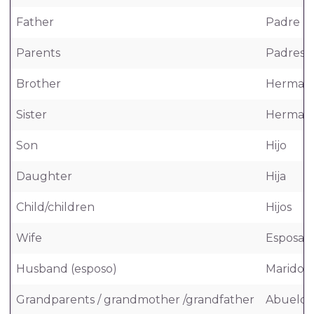
Father
Padre
Parents
Padres
Brother
Herman
Sister
Herman
Son
Hijo
Daughter
Hija
Child/children
Hijos
Wife
Esposa
Husband (esposo)
Marido
Grandparents / grandmother /grandfather
Abuelos 