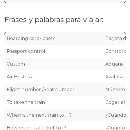
Frases y palabras para viajar:
Boarding card/ pass?
Tarjeta d
Passport control
Control de
Custom
Aduana
Air Hostess
Azafata
Flight number /Seat number
Número de
To take the train
Coger el t
When is the next train to ….?
¿Cuándo es 
How much is a ticket to…?
¿Cuánto es