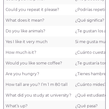
Could you repeat it please?
¿Podrías repetir 
What does it mean?
¿Qué significa?
Do you like animals?
¿Te gustan los a
Yes I like it very much
Si me gusta muc
How much is it?
¿Cuánto cuesta?
Would you like some coffee?
¿Te gustaría tom
Are you hungry?
¿Tienes hambre?
How tall are you? I’m 1 m 80 tall
¿Cuánto mides? 
What did you study at university?
¿Qué estudiaste 
What’s up?
¿Qué pasa?