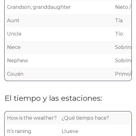
Grandson, granddaughter
Nieto / n
Aunt
Tía
Uncle
Tío
Niece
Sobrina
Nephew
Sobrino
Cousin
Primo/a
El tiempo y las estaciones:
How is the weather?
¿Qué tiempo hace?
It’s raining
Llueve