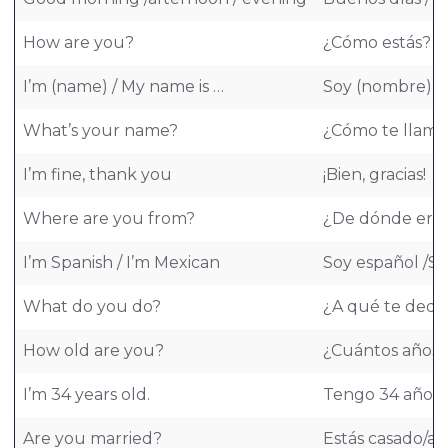
How are you?
¿Cómo estás?
I’m (name) / My name is …
Soy (nombre) / 
What’s your name?
¿Cómo te llama
I’m fine, thank you
¡Bien, gracias!
Where are you from?
¿De dónde ere
I’m Spanish / I’m Mexican
Soy español /S
What do you do?
¿A qué te dedi
How old are you?
¿Cuántos años 
I’m 34 years old.
Tengo 34 años
Are you married?
Estás casado/a