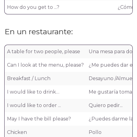
How do you get to ...?
¿Cómo ll
En un restaurante:
A table for two people, please
Una mesa para dos, 
Can I look at the menu, please?
¿Me puedes dar el 
Breakfast / Lunch
Desayuno /Almuer
I would like to drink…
Me gustaría tomar
I would like to order ...
Quiero pedir...
May I have the bill please?
¿Puedes darme la c
Chicken
Pollo