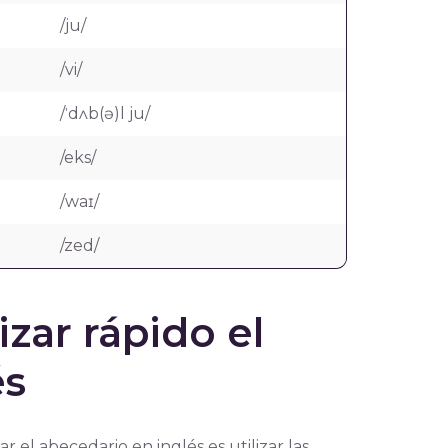
/ju/
/vi/
/ˈdʌb(ə)l ju/
/eks/
/waɪ/
/zed/
zar rápido el
és
el abecedario en inglés es utilizar las