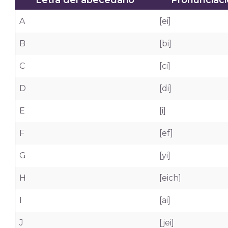
Letra del abecedario
Pronunciac
A
[ei]
B
[bi]
C
[ci]
D
[di]
E
[i]
F
[ef]
G
[yi]
H
[eich]
I
[ai]
J
[jei]