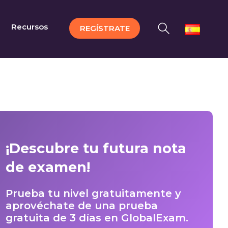
Recursos
REGÍSTRATE
¡Descubre tu futura nota
de examen!
Prueba tu nivel gratuitamente y
aprovéchate de una prueba
gratuita de 3 días en GlobalExam.