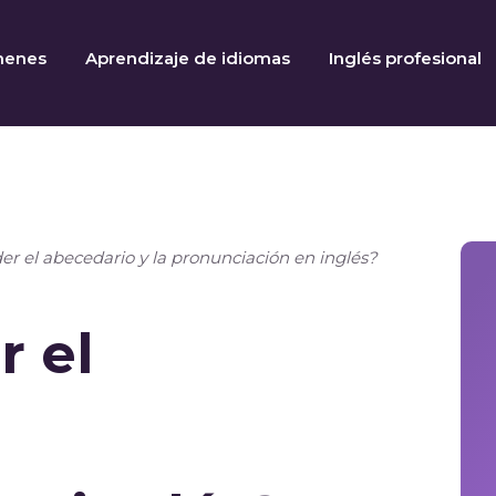
menes
Aprendizaje de idiomas
Inglés profesional
 el abecedario y la pronunciación en inglés?
 el