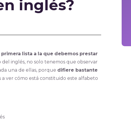
en inglés?
primera
lista
a
la
que
debemos
prestar
o del inglés, no solo tenemos que observar
ada una de ellas, porque
difiere bastante
s a ver cómo está constituido este alfabeto
lés