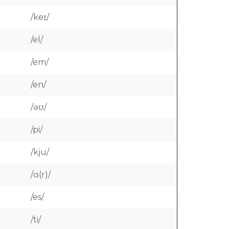
/keɪ/
/el/
/em/
/en/
/əʊ/
/pi/
/kju/
/ɑ(r)/
/es/
/ti/