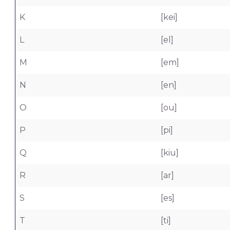
K
[kei]
L
[el]
M
[em]
N
[en]
O
[ou]
P
[pi]
Q
[kiu]
R
[ar]
S
[es]
T
[ti]