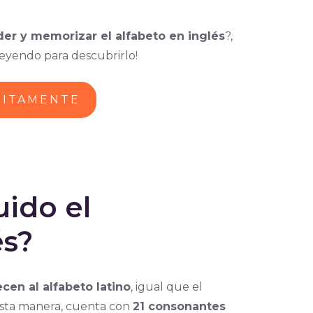
r y memorizar el alfabeto en inglés
?,
leyendo para descubrirlo!
UITAMENTE
uido el
és?
cen al alfabeto latino
, igual que el
esta manera, cuenta con
21 consonantes