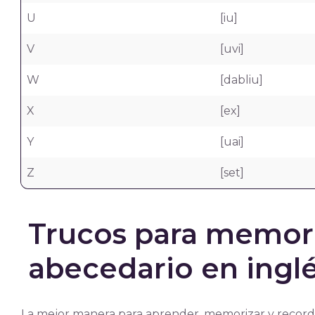
U
[iu]
V
[uvi]
W
[dabliu]
X
[ex]
Y
[uai]
Z
[set]
Trucos para memori
abecedario en ingl
La mejor manera para aprender, memorizar y recordar 