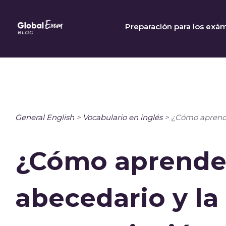
Skip
to
Preparación para los exá
content
General English
>
Vocabulario en inglés
>
¿Cómo aprender
¿Cómo aprender
abecedario y la