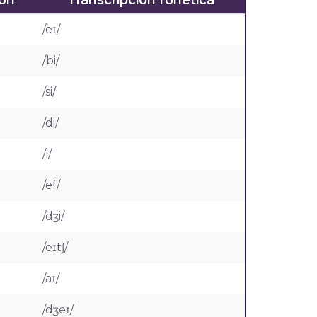
ión
Transcripción fonética
/eɪ/
/bi/
/si/
/di/
/i/
/ef/
/dʒi/
/eɪtʃ/
/aɪ/
/dʒeɪ/