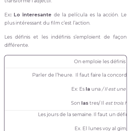
transforme l’adjectif.
Ex
: Lo interesante
de la película es la acción. Le
plus intéressant du film c’est l’action.
Les définis et les indéfinis s’emploient de façon
différente.
On emploie les définis p
Parler de l’heure. Il faut faire la concord
Ex: Es
la
una
/ Il est une 
Son
las
tres/ Il
est trois h
Les jours de la semaine. Il faut un défin
Ex. El lunes voy al gimna