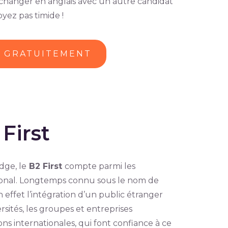
r échanger en anglais avec un autre candidat
yez pas timide !
U GRATUITEMENT
First
dge, le
B2 First
compte parmi les
ational. Longtemps connu sous le nom de
 en effet l’intégration d’un public étranger
sités, les groupes et entreprises
ns internationales, qui font confiance à ce