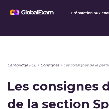
Skip
to
Préparation aux ex
content
Cambridge FCE
>
Consignes
>
Les consignes de la parti
Les consignes d
de la section S