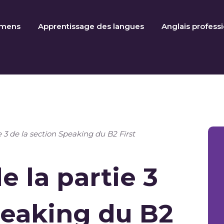
amens
Apprentissage des langues
Anglais profess
e 3 de la section Speaking du B2 First
e la partie 3
peaking du B2