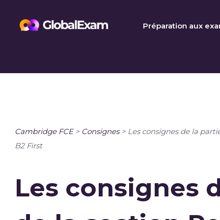
Skip
to
Préparation aux ex
content
Cambridge FCE
>
Consignes
>
Les consignes de la parti
B2 First
Les consignes d