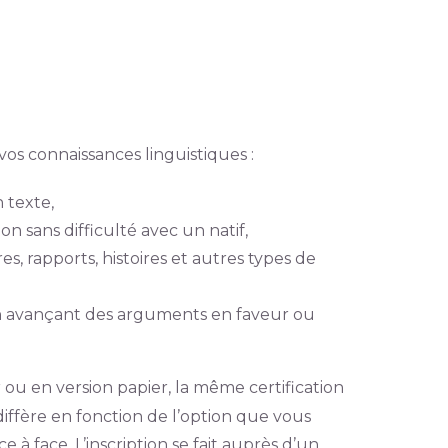
)
os connaissances linguistiques :
 texte,
on sans difficulté avec un natif,
res, rapports, histoires et autres types de
 en avançant des arguments en faveur ou
ou en version papier, la même certification
diffère en fonction de l’option que vous
 à face. L’inscription se fait auprès d’un