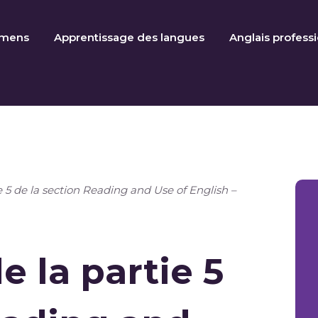
amens
Apprentissage des langues
Anglais profess
e 5 de la section Reading and Use of English –
e la partie 5