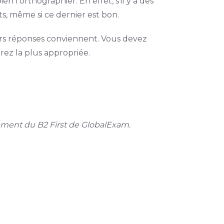
n l’orthographier. En effet, s’il y a des
s, même si ce dernier est bon.
eurs réponses conviennent. Vous devez
rez la plus appropriée.
nement du B2 First de GlobalExam.