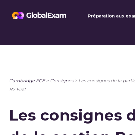
Skip
to
Préparation aux ex
content
Cambridge FCE
>
Consignes
>
Les consignes de la parti
B2 First
Les consignes d