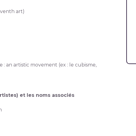
eventh art)
: an artistic movement (ex : le cubisme,
artistes) et les noms associés
n