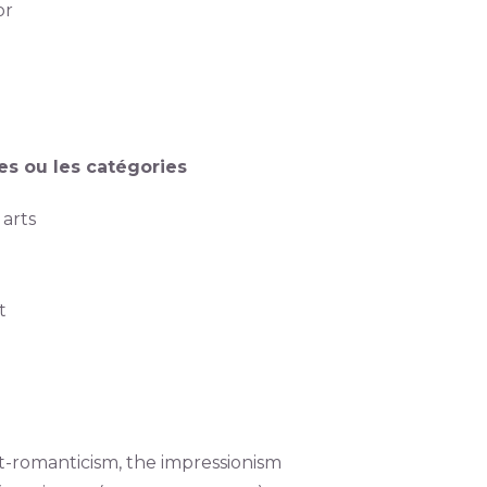
or
s ou les catégories
 arts
t
st-romanticism, the impressionism