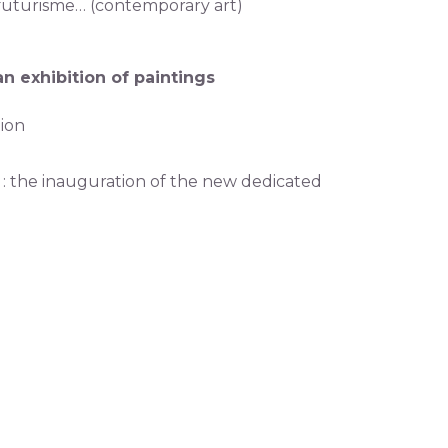
e futurisme… (contemporary art)
an exhibition of paintings
tion
 : the inauguration of the new dedicated