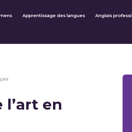
amens
Apprentissage des langues
Anglais profess
çais
 l’art en