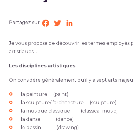
Partagez sur
Facebook
Twitter
LinkedIn
Je vous propose de découvrir les termes employés pou
artistiques…
Les
disciplines
artistiques
On considère généralement qu’il y a sept arts majeur
la peinture (paint)
la sculpture/l’architecture (sculpture)
la musique classique (classical music)
la danse (dance)
le dessin (drawing)