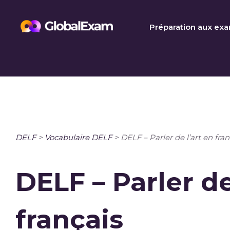
Skip
to
Préparation aux ex
content
DELF
>
Vocabulaire DELF
>
DELF – Parler de l’art en fran
DELF – Parler de
français