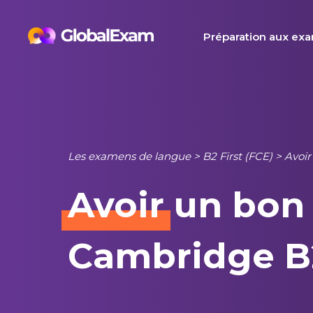
Skip
to
Préparation aux ex
content
Les examens de langue
>
B2 First (FCE)
>
Avoir
Avoir
un bon 
Cambridge B2