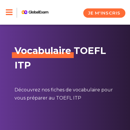
Skip
to
JE M'INSCRIS
content
Vocabulaire
TOEFL
ITP
Découvrez nos fiches de vocabulaire pour
vous préparer au TOEFL ITP