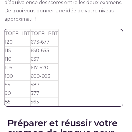
d’équivalence des scores entre les deux examens.
De quoi vous donner une idée de votre niveau
approximatif !
TOEFL IBT
TOEFL PBT
120
673-677
115
650-653
110
637
105
617-620
100
600-603
95
587
90
577
85
563
Préparer et réussir votre