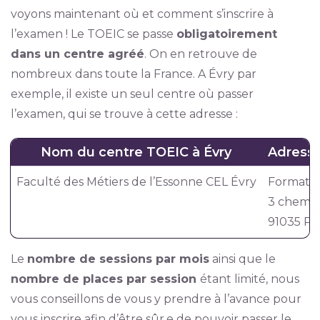
voyons maintenant où et comment s’inscrire à
l’examen ! Le TOEIC se passe
obligatoirement
dans un centre agréé
. On en retrouve de
nombreux dans toute la France. A Évry par
exemple, il existe un seul centre où passer
l’examen, qui se trouve à cette adresse :
Nom du centre TOEIC à Évry
Adresse
Faculté des Métiers de l’Essonne CEL Évry
Formatio
3 chemin
91035 Par
Le
nombre de sessions par mois
ainsi que le
nombre de places par session
étant limité, nous
vous conseillons de vous y prendre à l’avance pour
vous inscrire afin d’être sûr.e de pouvoir passer le