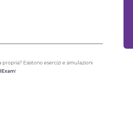
ropria? Esistono esercizi e simulazioni
alExam
!