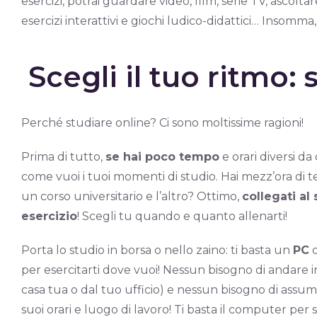
esercizi, potrai guardare video, film, serie TV, ascolt
esercizi interattivi e giochi ludico-didattici… Insomma, 
Scegli il tuo ritmo: 
Perché studiare online? Ci sono moltissime ragioni!
Prima di tutto,
se hai poco tempo
e orari diversi da 
come vuoi i tuoi momenti di studio. Hai mezz’ora di 
un corso universitario e l’altro? Ottimo,
collegati al 
esercizio
! Scegli tu quando e quanto allenarti!
Porta lo studio in borsa o nello zaino: ti basta un
PC
per esercitarti dove vuoi! Nessun bisogno di andare i
casa tua o dal tuo ufficio) e nessun bisogno di assum
suoi orari e luogo di lavoro! Ti basta il computer per 