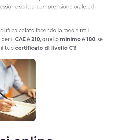
ressione scritta, comprensione orale ed
errà calcolato facendo la media tra i
per il
CAE
è
210
, quello
minimo
è
180
: se
il tuo
certificato di livello C1
!