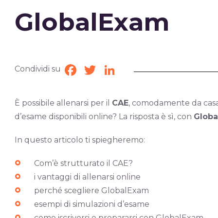
GlobalExam
Condividi su
Facebook
Twitter
LinkedIn
È possibile allenarsi per il
CAE
, comodamente da casa p
d’esame disponibili online? La risposta è sì, con
Glob
In questo articolo ti spiegheremo:
Com’è strutturato il CAE?
i vantaggi di allenarsi online
perché scegliere GlobalExam
esempi di simulazioni d’esame
come iscriversi e prepararsi con GlobalExam