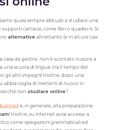
si online
 siamo quasi sempre abituati a studiare una
supporti cartacei, come libri o quaderni. Si
sono
alternative
altrettanto (e in alcuni casi
a casa da gestire, non è scontato riuscire a
 una scuola di lingue: tra il tempo del
con gli altri impegni! Inoltre, dopo una
u abbia voglia di metterti di nuovo in
: perché non
studiare online
?
’Advanced
e, in generale, alla preparazione
Exam
! Inoltre, su internet avrai accesso a
dattico come spiegazioni grammaticali ed