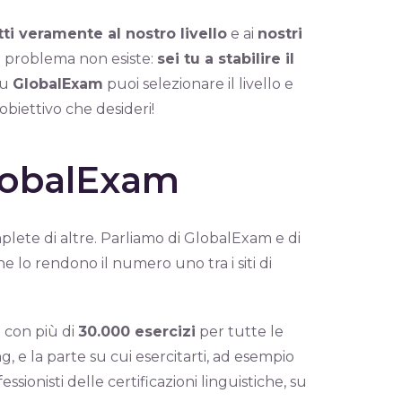
tti veramente al nostro livello
e ai
nostri
o problema non esiste:
sei tu a stabilire il
su
GlobalExam
puoi selezionare il livello e
biettivo che desideri!
lobalExam
plete di altre. Parliamo di GlobalExam e di
he lo rendono il numero uno tra i siti di
i con più di
30.000 esercizi
per tutte le
g, e la parte su cui esercitarti, ad esempio
ssionisti delle certificazioni linguistiche, su