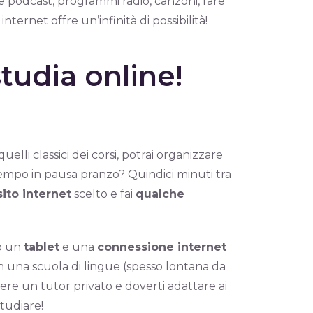
are podcast, programmi radio, canzoni, fare
internet offre un’infinità di possibilità!
studia online!
quelli classici dei corsi, potrai organizzare
tempo in pausa pranzo? Quindici minuti tra
sito internet
scelto e fai
qualche
o un
tablet
e una
connessione internet
n una scuola di lingue (spesso lontana da
ere un tutor privato e doverti adattare ai
studiare!