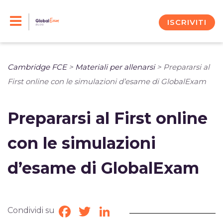
Skip
to
ISCRIVITI
content
Cambridge FCE
>
Materiali per allenarsi
>
Prepararsi al
First online con le simulazioni d’esame di GlobalExam
Prepararsi al First online
con le simulazioni
d’esame di GlobalExam
Condividi su
Facebook
Twitter
LinkedIn