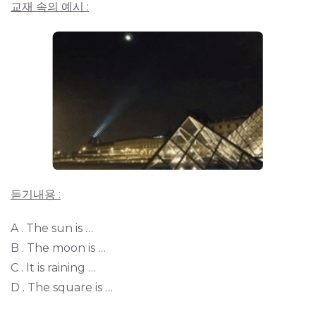
교재 속의 예시 :
듣기내용 :
A . The sun is …
B . The moon is …
C . It is raining …
D . The square is …