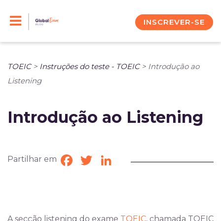
Skip
to
INSCREVER-SE
content
TOEIC
>
Instruções do teste - TOEIC
>
Introdução ao
Listening
Introdução ao Listening
Partilhar em
Facebook
Twitter
LinkedIn
A secção listening do ex
ame
TOEIC
, chama
da TOEIC