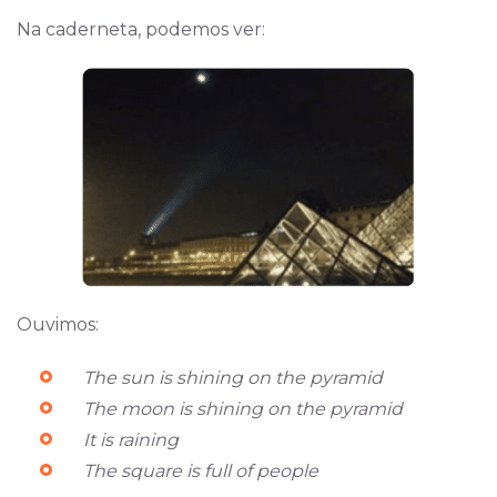
Na caderneta, podemos ver:
Ouvimos:
The sun is shining on the pyramid
The moon is shining on the pyramid
It is raining
The square is full of people