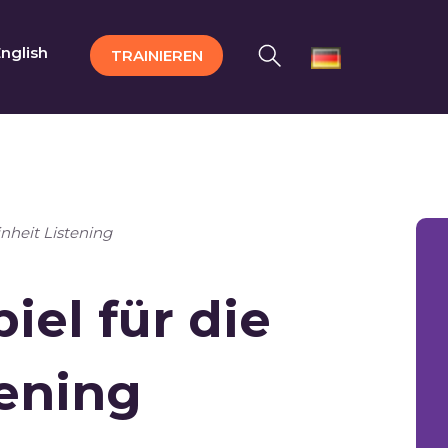
nglish
TRAINIEREN
inheit Listening
piel für die
tening