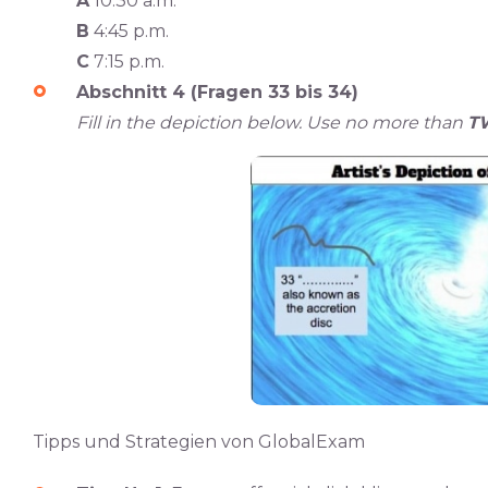
A
10:30 a.m.
B
4:45 p.m.
C
7:15 p.m.
Abschnitt 4 (Fragen 33 bis 34)
Fill in the depiction below. Use no more than
T
Tipps und Strategien von GlobalExam