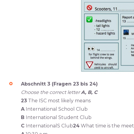
Abschnitt 3 (Fragen 23 bis 24)
Choose the correct letter
A, B, C
23
The ISC most likely means
A
International School Club
B
International Student Club
C
InternationalS Club
24
What time is the meet