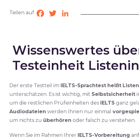
Teilen auf
Facebook
Twitter
LinkedIn
Wissenswertes über
Testeinheit Listeni
Der erste Testteil im
IELTS-Sprachtest
heißt
Liste
unterschätzen. Es ist wichtig, mit
Selbstsicherheit
i
um die restlichen Prüfeinheiten des
IELTS
ganz gela
Audiodateien
werden Ihnen nur einmal
vorgespie
um nichts zu
überhören
oder falsch zu verstehen.
Wenn Sie im Rahmen Ihrer
IELTS-Vorbereitung
anf