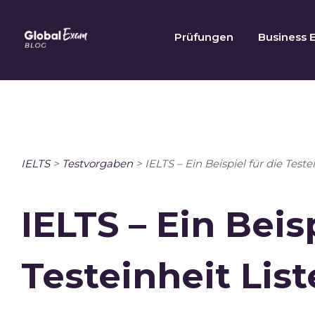
Skip
to
Prüfungen
Business E
content
IELTS
>
Testvorgaben
>
IELTS – Ein Beispiel für die Teste
IELTS – Ein Beis
Testeinheit Lis