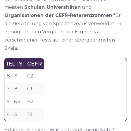
meisten
Schulen
,
Universitäten
und
Organisationen der CEFR-Referenzrahmen
für
die Beurteilung von Sprachniveaus verwendet. Er
ermöglicht den Vergleich der Ergebnisse
verschiedener Tests auf einer übergeordneten
Skala.
IELTS
CEFR
8 – 9
C2
7 – 8
C1
5 – 6,5
B2
4 – 5
B1
Erfahren Sie mehr: Was bedeutet meine Note?