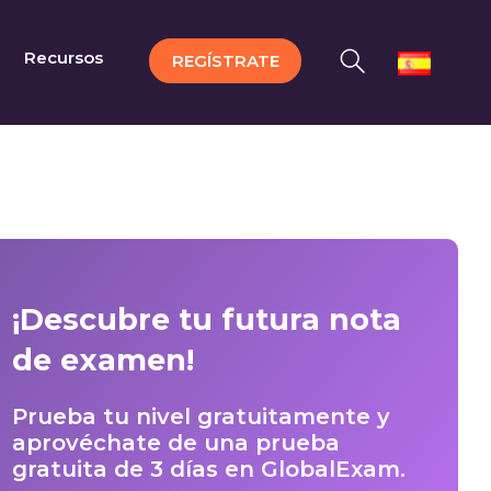
Recursos
REGÍSTRATE
¡Descubre tu futura nota
de examen!
Prueba tu nivel gratuitamente y
aprovéchate de una prueba
gratuita de 3 días en GlobalExam.