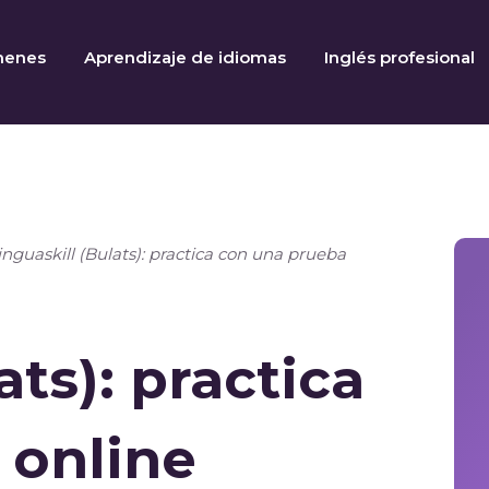
menes
Aprendizaje de idiomas
Inglés profesional
inguaskill (Bulats): practica con una prueba
ats): practica
 online