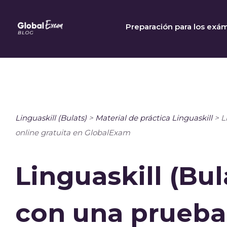
Skip
to
Preparación para los exá
content
Linguaskill (Bulats)
>
Material de práctica Linguaskill
>
L
online gratuita en GlobalExam
Linguaskill (Bul
con una prueba