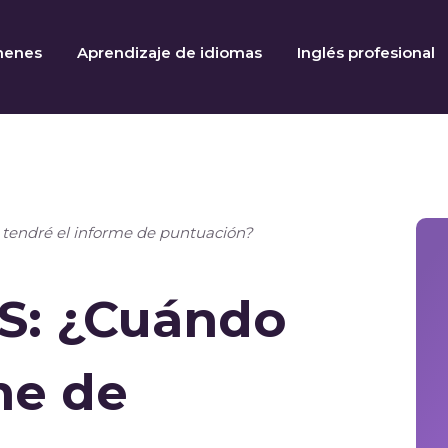
menes
Aprendizaje de idiomas
Inglés profesional
 tendré el informe de puntuación?
TS: ¿Cuándo
me de