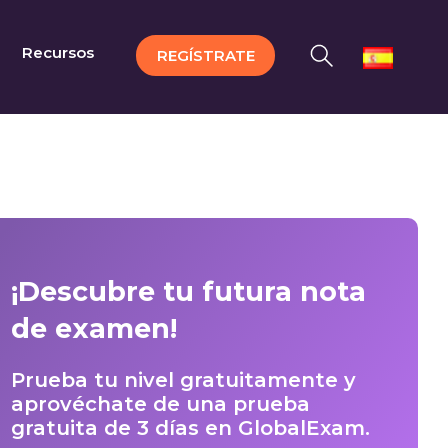
Recursos
REGÍSTRATE
¡Descubre tu futura nota
de examen!
Prueba tu nivel gratuitamente y
aprovéchate de una prueba
gratuita de 3 días en GlobalExam.