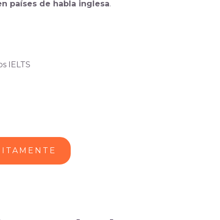
en países de habla inglesa
.
os IELTS
UITAMENTE