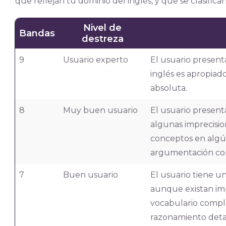
que reflejan tu dominio del inglés, y que se clasifica
Nivel de
Bandas
destreza
9
Usuario experto
El usuario present
inglés es apropiado
absoluta.
8
Muy buen usuario
El usuario present
algunas imprecisio
conceptos en algú
argumentación co
7
Buen usuario
El usuario tiene u
aunque existan im
vocabulario compl
razonamiento deta