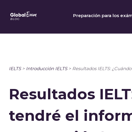
Skip
to
Preparación para los exá
content
IELTS
>
Introducción IELTS
>
Resultados IELTS: ¿Cuándo
Resultados IEL
tendré el infor