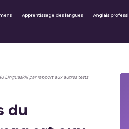
amens
Apprentissage des langues
Anglais profess
 du Linguaskill par rapport aux autres tests
s du