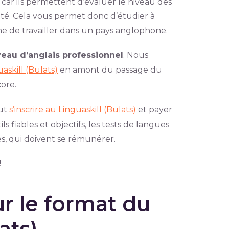
 car ils permettent d’évaluer le niveau des
lité. Cela vous permet donc d’étudier à
me de travailler dans un pays anglophone.
veau d’anglais professionnel
. Nous
askill (Bulats)
en amont du passage du
core.
aut
s’inscrire au Linguaskill (Bulats)
et payer
s fiables et objectifs, les tests de langues
s, qui doivent se rémunérer.
!
r le format du
ats)