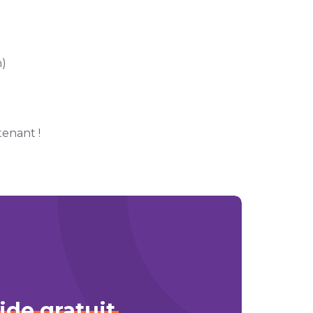
n)
enant !
ide
gratuit