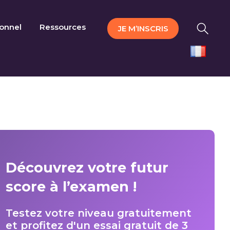
ionnel
Ressources
JE M’INSCRIS
Découvrez votre futur
score à l’examen !
Testez votre niveau gratuitement
et profitez d'un essai gratuit de 3