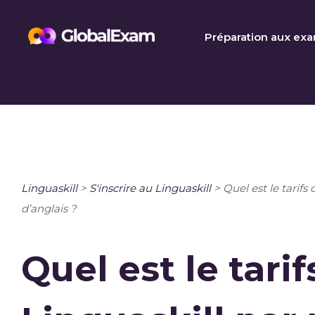
Skip
to
Préparation aux ex
content
Linguaskill
>
S'inscrire au Linguaskill
>
Quel est le tarifs
d’anglais ?
Quel est le tarif