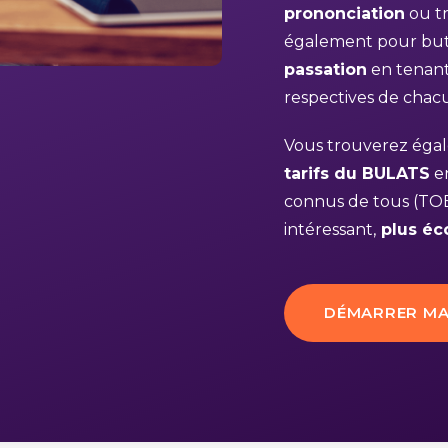
prononciation
ou tr
également pour but 
passation
en tenan
respectives de chac
Vous trouverez égal
tarifs du BULATS
en
connus de tous (TOE
intéressant,
plus é
DÉMARRER MA