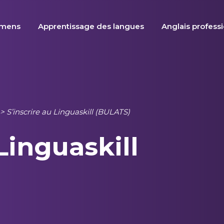
amens
Apprentissage des langues
Anglais profess
>
S’inscrire au Linguaskill (BULATS)
Linguaskill