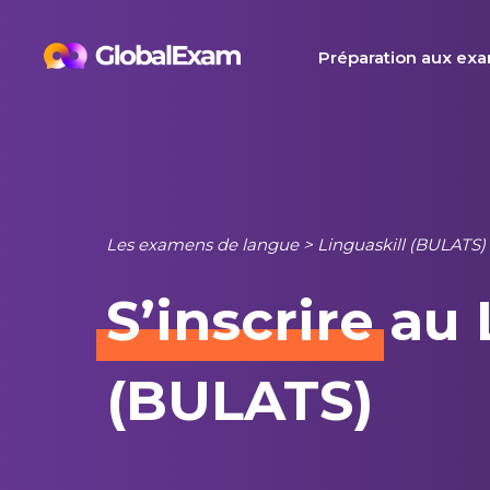
Skip
to
Préparation aux ex
content
Les examens de langue
>
Linguaskill (BULATS)
S’inscrire
au 
(BULATS)