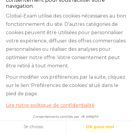
navigation.
Global-Exam utilise des cookies nécessaires au bon
fonctionnement du site. D’autres catégories de
cookies peuvent être utilisées pour personnaliser
votre expérience, diffuser des offres commerciales
Facebook
Twitter
LinkedIn
YouTube
personnalisées ou réaliser des analyses pour
optimiser notre offre. Votre consentement peut
être retiré à tout moment.
Pour modifier vos préférences par la suite, cliquez
sur le lien 'Préférences de cookies' situé dans le
GlobalExam n’entretient aucun lien avec les
pied de page.
institutions qui gèrent les examens officiels du
Lire notre politique de confidentialité
TOEIC®, du Bulats (Linguaskill), du TOEFL IBT®, du
BRIGHT English, de l’IELTS, du TOEFL ITP®, des
Consentements certifiés par
Améliorez votre niveau en langues !
Cambridge B2 First et C1 Advanced, du TOEIC
Cookies
Je choisis
OK pour moi
Bridge™, du HSK®, du BRIGHT Español, du DELE,