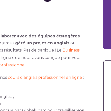
llaborer avec des équipes étrangères
.
e jamais
géré un projet en anglais
ou
 résultats. Pas de panique ! Le
Business
 ligne que nous avons conçue pour vous
professionnel
.
 nos
cours d’anglais professionnel en ligne
:
nglais ;
 ;
 conçue par GlobalExam pour travailler
vos