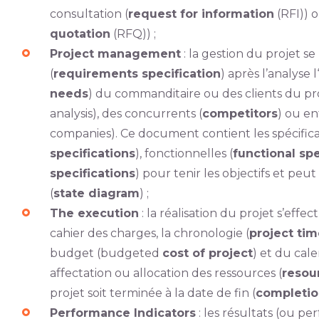
consultation (
request for information
(RFI)) 
quotation
(RFQ)) ;
Project management
: la gestion du projet se
(
requirements specification
) après l’analyse 
needs
) du commanditaire ou des clients du pr
analysis), des concurrents (
competitors
) ou e
companies). Ce document contient les spécifica
specifications
), fonctionnelles (
functional spe
specifications
) pour tenir les objectifs et p
(
state diagram
) ;
The execution
: la réalisation du projet s’effe
cahier des charges, la chronologie (
project tim
budget (budgeted
cost of project
) et du cal
affectation ou allocation des ressources (
resou
projet soit terminée à la date de fin (
completio
Performance Indicators
: les résultats (ou p