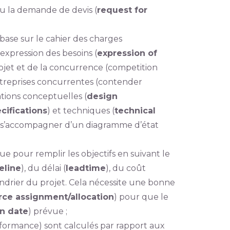
ou la demande de devis (
request for
 base sur le cahier des charges
l‘expression des besoins (
expression of
ojet et de la concurrence (competition
ntreprises concurrentes (contender
tions conceptuelles (
design
cifications
) et techniques (
technical
eut s’accompagner d’un diagramme d’état
ctue pour remplir les objectifs en suivant le
eline
), du délai (
leadtime
), du coût
endrier du projet. Cela nécessite une bonne
rce assignment/allocation
) pour que le
n date
) prévue ;
erformance) sont calculés par rapport aux