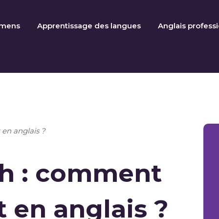
amens
Apprentissage des langues
Anglais profess
en anglais ?
sh : comment
 en anglais ?