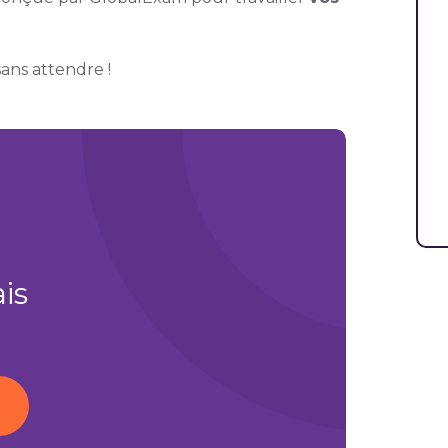
sans attendre !
is