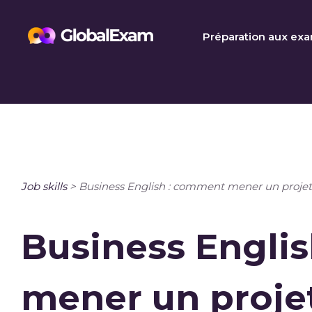
Skip
to
Préparation aux ex
content
Job skills
>
Business English : comment mener un projet 
Business Engli
mener un projet