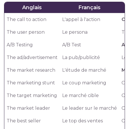
Anglais
Français
The call to action
L'appel à l'action
Cal
The user person
Le persona
Th
A/B Testing
A/B Test
A/
The ad/advertisement
La pub/publicité
Loo
The market research
L'étude de marché
Ma
The marketing stunt
Le coup marketing
Con
The target marketing
Le marché cible
Ou
The market leader
Le leader sur le marché
Ou
The best seller
Le top des ventes
Our