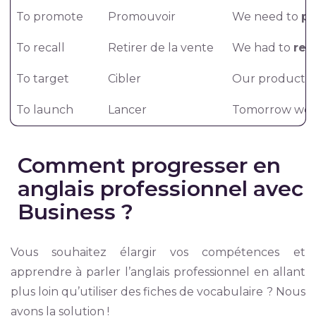
To promote
Promouvoir
We need to
p
To recall
Retirer de la vente
We had to
reca
To target
Cibler
Our products
To launch
Lancer
Tomorrow we 
Comment progresser en
anglais professionnel avec
Business ?
Vous souhaitez élargir vos compétences et
apprendre à parler l’anglais professionnel en allant
plus loin qu’utiliser des fiches de vocabulaire ? Nous
avons la solution !