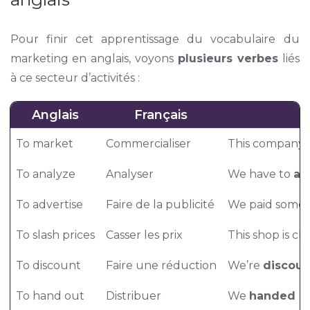
Pour finir cet apprentissage du vocabulaire du
marketing en anglais, voyons
plusieurs verbes
liés
à ce secteur d’activités :
Anglais
Français
To market
Commercialiser
This company
To analyze
Analyser
We have to
an
To advertise
Faire de la publicité
We paid some
To slash prices
Casser les prix
This shop is cl
To discount
Faire une réduction
We’re
discoun
To hand out
Distribuer
We
handed o