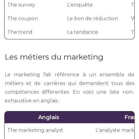
The survey
L'enquête
The
The coupon
Le bon de réduction
We
The trend
La tendance
The
Les métiers du marketing
Le marketing fait référence à un ensemble de
métiers et de carrières qui demandent tous des
compétences différentes. En voici une liste non-
exhaustive en anglais :
Anglais
Fran
The marketing analyst
L'analyste marke