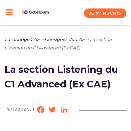
Skip
to
JE M'INSCRIS
content
Cambridge CAE
>
Consignes du CAE
>
La section
Listening du C1 Advanced (Ex CAE)
La section Listening du
C1 Advanced (Ex CAE)
Partagez sur
Facebook
Twitter
LinkedIn