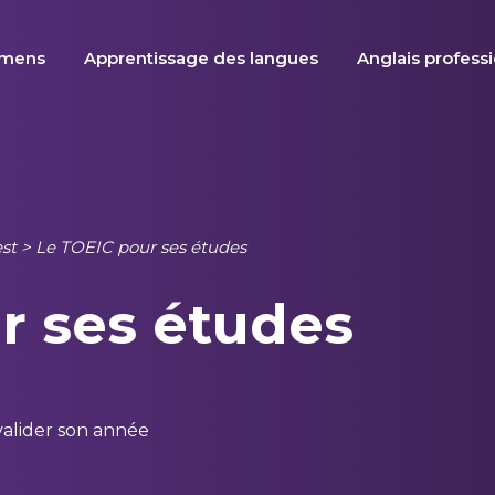
amens
Apprentissage des langues
Anglais profess
est
>
Le TOEIC pour ses études
r ses études
valider son année