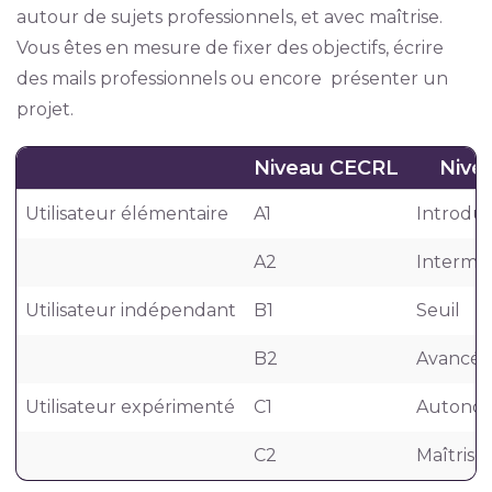
autour de sujets professionnels, et avec maîtrise.
Vous êtes en mesure de fixer des objectifs, écrire
des mails professionnels ou encore présenter un
projet.
Niveau CECRL
Nivea
Utilisateur élémentaire
A1
Introduc
A2
Interméd
Utilisateur indépendant
B1
Seuil
B2
Avancé 
Utilisateur expérimenté
C1
Autono
C2
Maîtrise