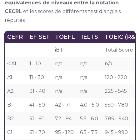
équivalences de niveaux entre la
notation
CECRL
et les scores de différents test d’anglais
réputés.
CEFR
EF SET
TOEFL
IELTS
TOEIC (R&L
iBT
Total Score
< A1
1 - 10
n/a
n/a
n/a
A1
11 - 30
n/a
n/a
120 - 220
A2
31 - 40
n/a
n/a
225 - 545
B1
41 - 50
42 - 71
4.0 - 5.0
550 - 780
B2
51 - 60
72 - 94
5.5 - 6.0
785 - 940
C1
61 - 70
95 - 120
6.5 - 7.5
945 - 990