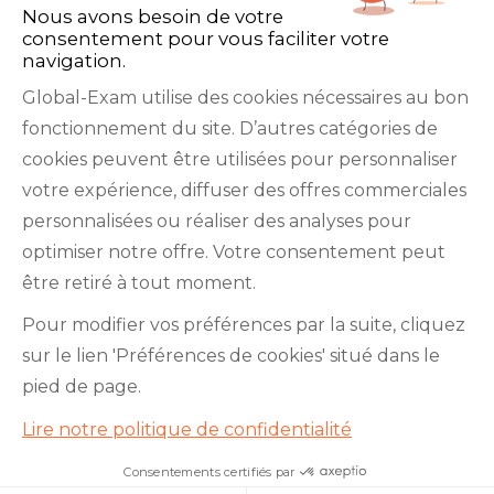
Nous avons besoin de votre
consentement pour vous faciliter votre
navigation.
Global-Exam utilise des cookies nécessaires au bon
fonctionnement du site. D’autres catégories de
Facebook
Twitter
LinkedIn
YouTube
cookies peuvent être utilisées pour personnaliser
votre expérience, diffuser des offres commerciales
personnalisées ou réaliser des analyses pour
optimiser notre offre. Votre consentement peut
être retiré à tout moment.
GlobalExam n’entretient aucun lien avec les
Pour modifier vos préférences par la suite, cliquez
institutions qui gèrent les examens officiels du
sur le lien 'Préférences de cookies' situé dans le
TOEIC®, du Bulats (Linguaskill), du TOEFL IBT®, du
pied de page.
BRIGHT English, de l’IELTS, du TOEFL ITP®, des
Lire notre politique de confidentialité
Cambridge B2 First et C1 Advanced, du TOEIC
Bridge™, du HSK®, du BRIGHT Español, du DELE,
Consentements certifiés par
Apprenez l’anglais avec nous !