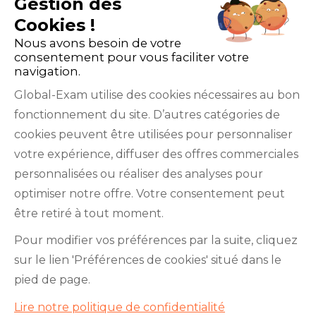
Gestion des
Cookies !
Nous avons besoin de votre
consentement pour vous faciliter votre
navigation.
Global-Exam utilise des cookies nécessaires au bon
fonctionnement du site. D’autres catégories de
Facebook
Twitter
LinkedIn
YouTube
cookies peuvent être utilisées pour personnaliser
votre expérience, diffuser des offres commerciales
personnalisées ou réaliser des analyses pour
optimiser notre offre. Votre consentement peut
être retiré à tout moment.
GlobalExam n’entretient aucun lien avec les
Pour modifier vos préférences par la suite, cliquez
institutions qui gèrent les examens officiels du
sur le lien 'Préférences de cookies' situé dans le
TOEIC®, du Bulats (Linguaskill), du TOEFL IBT®, du
pied de page.
BRIGHT English, de l’IELTS, du TOEFL ITP®, des
Lire notre politique de confidentialité
Cambridge B2 First et C1 Advanced, du TOEIC