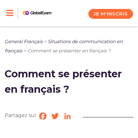
Skip
to
JE M'INSCRIS
content
General Français
>
Situations de communication en
français
>
Comment se présenter en français ?
Comment se présenter
en français ?
Partagez sur
Facebook
Twitter
LinkedIn