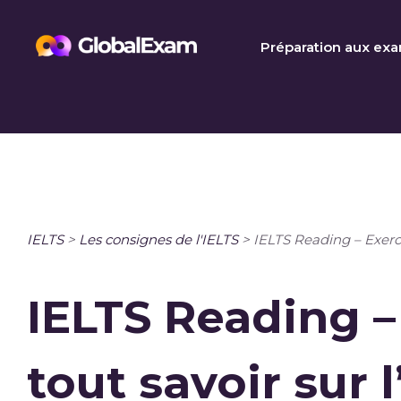
Skip
to
Préparation aux ex
content
IELTS
>
Les consignes de l'IELTS
>
IELTS Reading – Exercic
IELTS Reading – 
tout savoir sur 