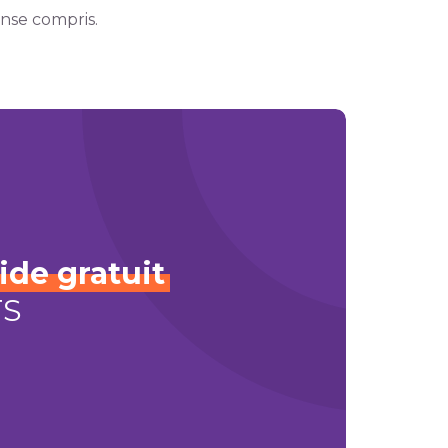
onse compris.
ide
gratuit
TS