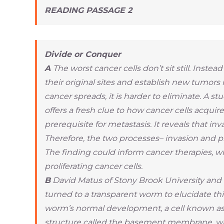
READING PASSAGE 2
Divide or Conquer
A
The worst cancer cells don’t sit still. Inst
their original sites and establish new tumors 
cancer spreads, it is harder to eliminate. A s
offers a fresh clue to how cancer cells acquire
prerequisite for metastasis. It reveals that inv
Therefore, the two processes– invasion and pr
The finding could inform cancer therapies, whi
proliferating cancer cells.
B
David Matus of Stony Brook University and
turned to a transparent worm to elucidate th
worm’s normal development, a cell known as 
structure called the basement membrane, whic