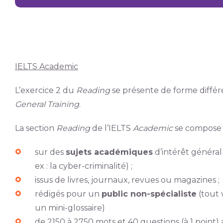
IELTS Academic
L’exercice 2 du
Reading
se présente de forme différ
General Training
.
La section
Reading
de l’IELTS
Academic
se compose 
sur des
sujets académiques
d’intérêt général 
ex : la cyber-criminalité) ;
issus de livres, journaux, revues ou magazines ;
rédigés pour un
public non-spécialiste
(tout 
un mini-glossaire)
de 2150 à 2750 mots et 40 questions (à 1 point) 