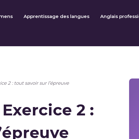
amens
Apprentissage des langues
Anglais profess
e 2 : tout savoir sur l’épreuve
Exercice 2 :
l’épreuve