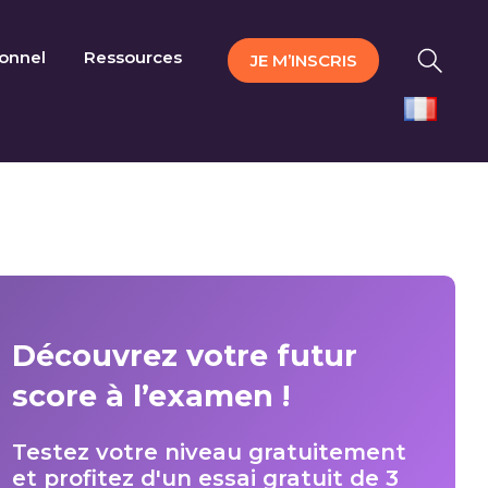
ionnel
Ressources
JE M’INSCRIS
Découvrez votre futur
score à l’examen !
Testez votre niveau gratuitement
et profitez d'un essai gratuit de 3