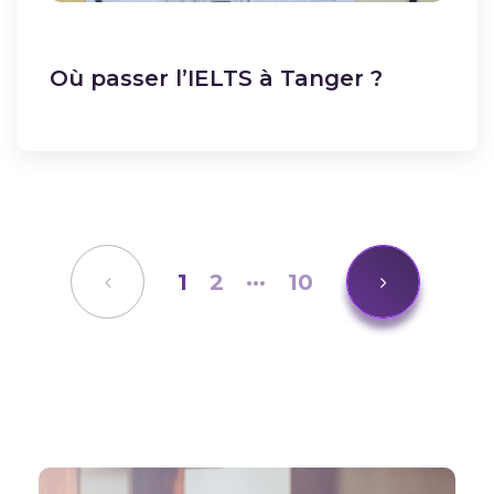
Où passer l’IELTS à Tanger ?
1
2
···
10