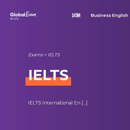
Skip
to
試験
Business English
content
Exams
>
IELTS
IELTS
IELTS International En […]