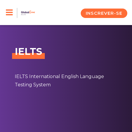
Skip
to
INSCREVER-SE
content
IELTS
IELTS International English Language
Testing System