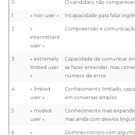
0
O candidato não compareceu
1
« non user »
Incapacidade para falar inglê
2
«
Compreensão e comunicação d
intermittent
user »
3
« extremely
Capacidade de comunicar em 
limited user
se fazer entender, mas com
»
número de erros
4
« limited
Conhecimento limitado, cap
user »
em conversas simples
5
« modest
Conhecimento mais expandido
user »
mas ainda com desvios linguís
6
«
Domínio correto com algum