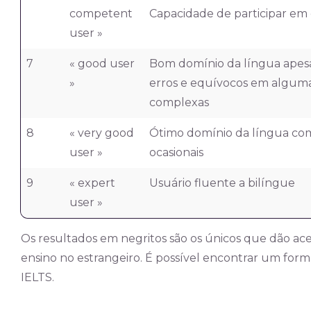
competent
Capacidade de participar em 
user »
7
« good user
Bom domínio da língua apes
»
erros e equívocos em alguma
complexas
8
« very good
Ótimo domínio da língua com
user »
ocasionais
9
« expert
Usuário fluente a bilíngue
user »
Os resultados em negritos são os únicos que dão ac
ensino no estrangeiro. É possível encontrar um for
IELTS.