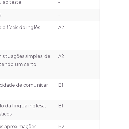
 ao teste
-
s
-
ifíceis do inglês
A2
situações simples, de
A2
etendo um certo
acidade de comunicar
B1
 da língua inglesa,
B1
ticos
as aproximações
B2