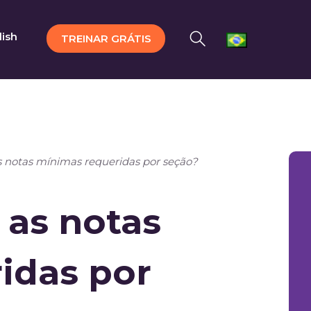
lish
TREINAR GRÁTIS
as notas mínimas requeridas por seção?
 as notas
idas por