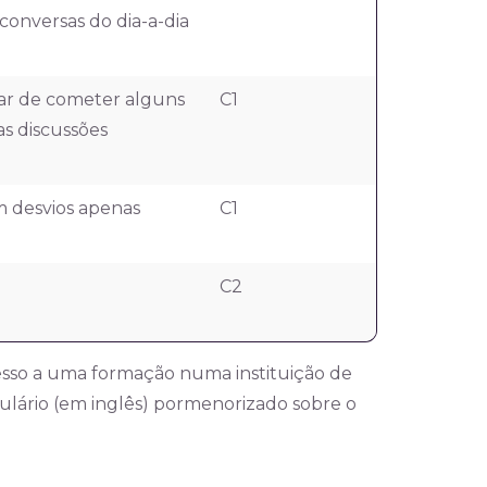
conversas do dia-a-dia
ar de cometer alguns
C1
s discussões
 desvios apenas
C1
C2
esso a uma formação numa instituição de
mulário (em inglês) pormenorizado sobre o