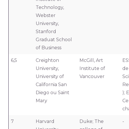
Technology,
Webster
University,
Stanford
Graduat School
of Business
6,5
Creighton
McGill, Art
ES
University,
Institute of
de
University of
Vancouver
Sci
California San
Re
Diego ou Saint
);
Mary
Ce
ch
7
Harvard
Duke; The
-