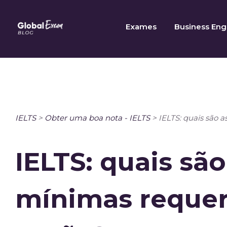
Skip
to
Exames
Business Eng
content
IELTS
>
Obter uma boa nota - IELTS
>
IELTS: quais são 
IELTS: quais são
mínimas requer