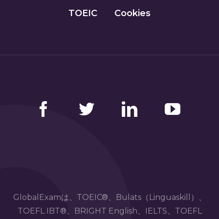
TOEIC
Cookies
Facebook
Twitter
LinkedIn
YouTube
GlobalExamは、TOEIC®、Bulats（Linguaskill）、
TOEFL IBT®、BRIGHT English、IELTS、TOEFL