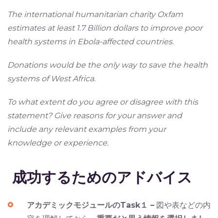
The international humanitarian charity Oxfam
estimates at least 1.7 Billion dollars to improve poor
health systems in Ebola-affected countries.
Donations would be the only way to save the health
systems of West Africa.
To what extent do you agree or disagree with this
statement? Give reasons for your answer and
include any relevant examples from your
knowledge or experience.
成功するためのアドバイス
アカデミックモジュールのTask１ –
図や表などの内