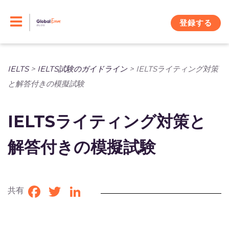
Skip
to
登録する
content
IELTS
>
IELTS試験のガイドライン
>
IELTSライティング対策
と解答付きの模擬試験
IELTSライティング対策と
解答付きの模擬試験
共有
Facebook
Twitter
LinkedIn