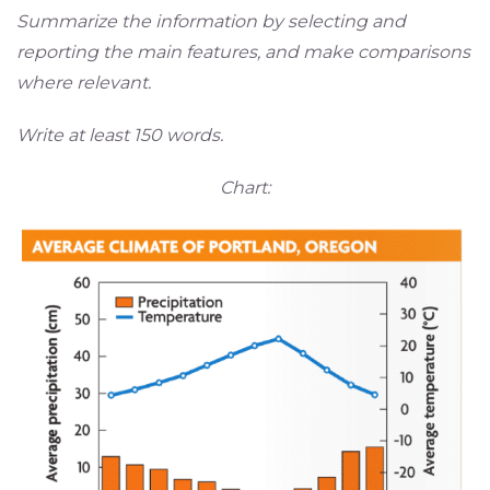
Summarize the information by selecting and
reporting the main features, and make comparisons
where relevant.
Write at least 150 words.
Chart: