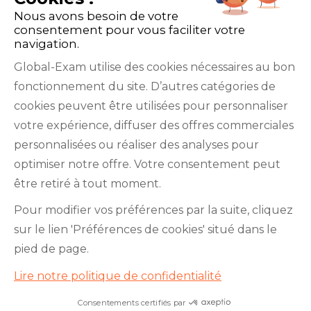
Nous avons besoin de votre
consentement pour vous faciliter votre
navigation.
Global-Exam utilise des cookies nécessaires au bon
fonctionnement du site. D’autres catégories de
Facebook
Twitter
LinkedIn
YouTube
cookies peuvent être utilisées pour personnaliser
votre expérience, diffuser des offres commerciales
personnalisées ou réaliser des analyses pour
optimiser notre offre. Votre consentement peut
être retiré à tout moment.
GlobalExam n’entretient aucun lien avec les
Pour modifier vos préférences par la suite, cliquez
institutions qui gèrent les examens officiels du
sur le lien 'Préférences de cookies' situé dans le
TOEIC®, du Bulats (Linguaskill), du TOEFL IBT®, du
pied de page.
BRIGHT English, de l’IELTS, du TOEFL ITP®, des
Lire notre politique de confidentialité
Cambridge B2 First et C1 Advanced, du TOEIC
Bridge™, du HSK®, du BRIGHT Español, du DELE,
Consentements certifiés par
Je teste mon niveau en 10