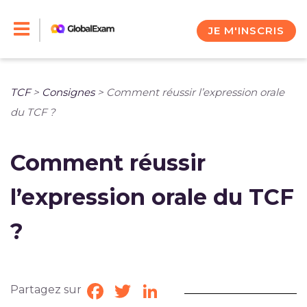
Skip
to
JE M'INSCRIS
content
TCF
>
Consignes
>
Comment réussir l’expression orale
du TCF ?
Comment réussir
l’expression orale du TCF
?
Partagez sur
Facebook
Twitter
LinkedIn