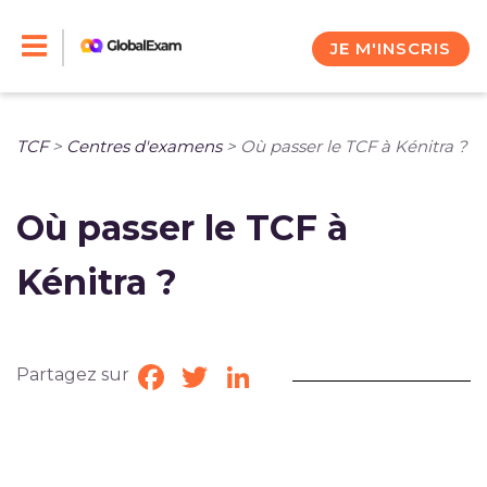
Skip
to
JE M'INSCRIS
content
TCF
>
Centres d'examens
>
Où passer le TCF à Kénitra ?
Où passer le TCF à
Kénitra ?
Partagez sur
Facebook
Twitter
LinkedIn