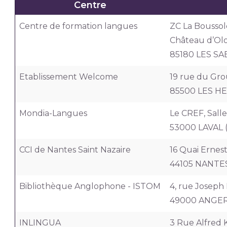
Centre
Centre de formation langues
ZC La Boussole
Château d’Ol
85180 LES SA
Etablissement Welcome
19 rue du Gr
85500 LES HE
Mondia-Langues
Le CREF, Sall
53000 LAVAL (
CCI de Nantes Saint Nazaire
16 Quai Erne
44105 NANTES
Bibliothèque Anglophone - ISTOM
4, rue Joseph
49000 ANGER
INLINGUA
3 Rue Alfred 