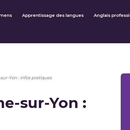
amens
Apprentissage des langues
Anglais profess
ur-Yon : infos pratiques
e-sur-Yon :