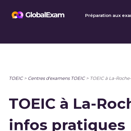
Skip
to
Préparation aux ex
content
TOEIC
>
Centres d'examens TOEIC
>
TOEIC à La-Roche-s
TOEIC à La-Roch
infos pratiques