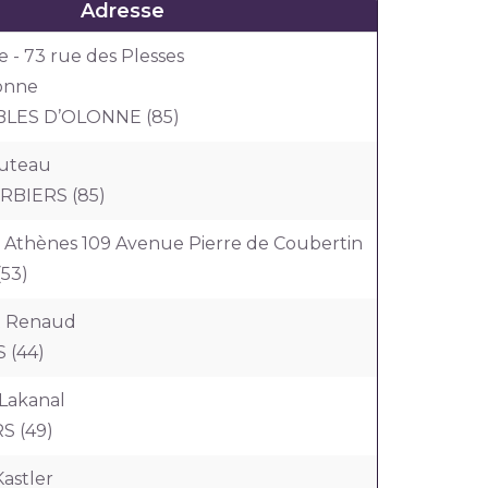
Adresse
 - 73 rue des Plesses
onne
BLES D’OLONNE (85)
outeau
RBIERS (85)
e Athènes 109 Avenue Pierre de Coubertin
53)
st Renaud
 (44)
 Lakanal
S (49)
Kastler