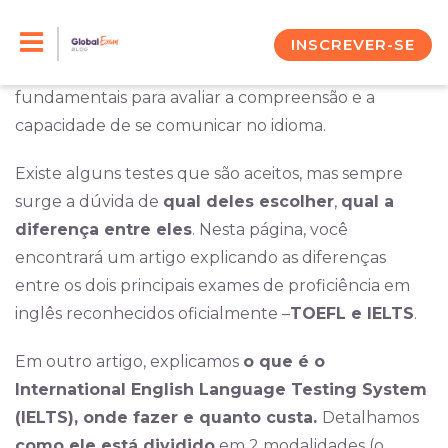
Skip
Se você deseja ingressar em uma universidade no
exterior ou até mesmo comprovar suas habilidades
to
INSCREVER-SE
e fluência no inglês, os exames de proficiência são
content
fundamentais para avaliar a compreensão e a
capacidade de se comunicar no idioma.
Existe alguns testes que são aceitos, mas sempre
surge a dúvida de
qual deles escolher
,
qual a
diferença entre eles
. Nesta página, você
encontrará um artigo explicando as diferenças
entre os dois principais exames de proficiência em
inglês reconhecidos oficialmente –
TOEFL e IELTS
.
Em outro artigo, explicamos
o que é o
International English Language Testing System
(IELTS), onde fazer e quanto custa.
Detalhamos
como ele está dividido
em 2 modalidades (o