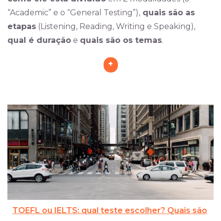
“Academic” e o “General Testing”),
quais são as
etapas
(Listening, Reading, Writing e Speaking),
qual é duração
e
quais são os temas
.
+
TOEFL ou IELTS: qual teste escolher? Quais são