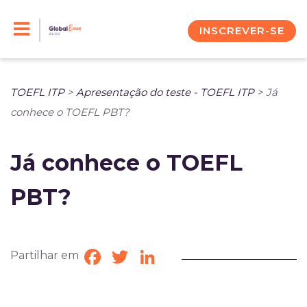
Skip
to
INSCREVER-SE
content
TOEFL ITP
>
Apresentação do teste - TOEFL ITP
>
Já
conhece o TOEFL PBT?
Já conhece o TOEFL
PBT?
Partilhar em
Facebook
Twitter
LinkedIn