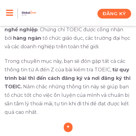
Skip
TOEIC là bài kiểm tra tiếng Anh chuẩn nhắm đến
mục đích đánh giá năng lực Anh ngữ của những đối
to
ĐĂNG KÝ
tượng dùng tiếng Anh trong
môi trường giao tiếp
content
nghề nghiệp
. Chứng chỉ TOEIC được công nhận
bởi
hàng ngàn
tổ chức giáo dục, các trường đại học
và các doanh nghiệp trên toàn thế giới.
Trong chuyên mục này, bạn sẽ đón gặp tất cả các
thông tin từ A đến Z của bài kiểm tra TOEIC,
từ quy
trình bài thi đến cách đăng ký và nơi đăng ký thi
TOEIC.
Nắm chắc những thông tin này sẽ giúp bạn
tổ chức tốt cho việc ôn luyện của mình và chuẩn bị
sẵn tâm lý thoải mái, tự tin khi đi thi để đạt được kết
quả cao nhất.
+