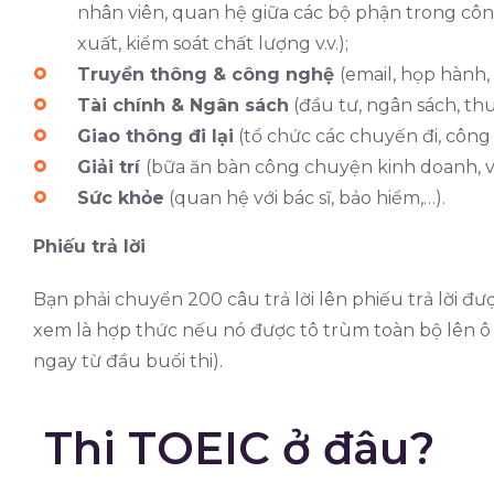
nhân viên, quan hệ giữa các bộ phận trong công
xuất, kiểm soát chất lượng v.v.);
Truyền thông & công nghệ
(email, họp hành, 
Tài chính & Ngân sách
(đầu tư, ngân sách, thu
Giao thông đi lại
(tổ chức các chuyến đi, công 
Giải trí
(bữa ăn bàn công chuyện kinh doanh, v
Sức khỏe
(quan hệ với bác sĩ, bảo hiểm,…).
Phiếu trả lời
Bạn phải chuyển 200 câu trả lời lên phiếu trả lời đượ
xem là hợp thức nếu nó được tô trùm toàn bộ lên ô
ngay từ đầu buổi thi).
Thi TOEIC ở đâu?