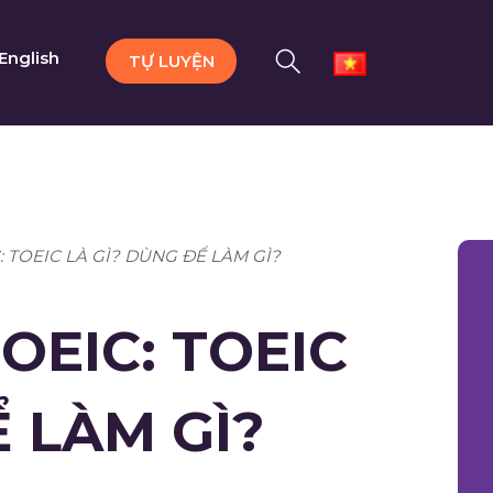
English
TỰ LUYỆN
 TOEIC LÀ GÌ? DÙNG ĐỂ LÀM GÌ?
OEIC: TOEIC
Ể LÀM GÌ?