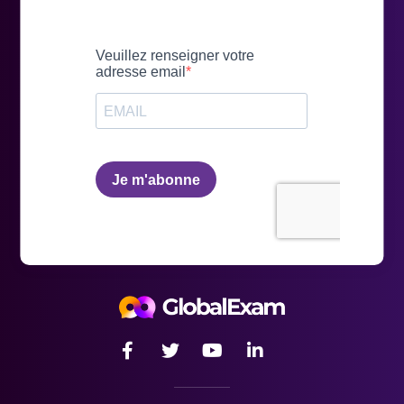
La certification
LanguageCert LTE
À partir de 2021, tous les étudiants de France devront
passer la
certification en anglais LanguageCert
à l’issue du
premier cycle de leur enseignement supérieur. Le
passage de cette certification linguistique, en
complément de leur diplôme universitaire, permet aux
étudiants de :
prouver et renforcer leurs compétences linguistiques,
trouver plus facilement un emploi,
poursuivre leurs études en France et à l’étranger, afin
de faciliter leur mobilité.
certifier les
niveaux CECRL
B2, C1 et C2 (Cadre
Européen de Référence pour les Langues).
Bon à savoir : Il existe également un test du
LanguageCert qui certifie un niveau B2
en anglais.