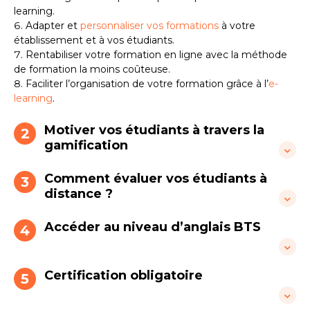
learning.
Adapter et
personnaliser vos formations
à votre
établissement et à vos étudiants.
Rentabiliser votre formation en ligne avec la méthode
de formation la moins coûteuse.
Faciliter l’organisation de votre formation grâce à l’
e-
learning
.
Motiver vos étudiants à travers la
2
gamification
Comment évaluer vos étudiants à
La
gamification
désigne le fait de se servir du jeu dans un
3
autre domaine pour en augmenter l’acceptabilité. Cette
distance ?
technique est souvent utilisée dans l’éducation et la
formation afin de :
Accéder au niveau d’anglais BTS
Pour une bonne évaluation, plusieurs critères sont à
4
prendre en compte :
motiver les étudiants,
Le format de l’évaluation : plateforme e-learning,
augmenter leur engagement,
Certification obligatoire
Dès la session d’examens de 2022, les étudiants en BTS
5
messagerie en ligne, ENT, quiz, travail de groupe à
devront passer une
certification obligatoire en langue
. Le
permettre une compréhension et une progression
distance, interrogation orale en visioconférence, etc.
niveau d’anglais
en BTS attendu est le niveau B2. Le
plus rapide.