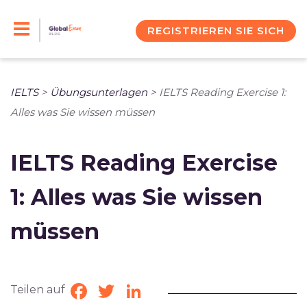
Skip
to
REGISTRIEREN SIE SICH
content
IELTS
>
Übungsunterlagen
>
IELTS Reading Exercise 1:
Alles was Sie wissen müssen
IELTS Reading Exercise
1: Alles was Sie wissen
müssen
Teilen auf
Facebook
Twitter
LinkedIn