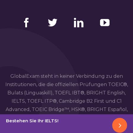
Facebook
Twitter
LinkedIn
YouTube
GlobalExam steht in keiner Verbindung zu den
Institutionen, die die offiziellen Prüfungen TOEIC®,
Bulats (Linguaskill), TOEFL IBT®, BRIGHT English,
IELTS, TOEFL ITP®, Cambridge B2 First und C1
Advanced, TOEIC Bridge™, HSK®, BRIGHT Español,
DELE, DELF, TCF, BRIGHT Deutsch und WiDaF
Bestehen Sie Ihr IELTS!
durchführen.